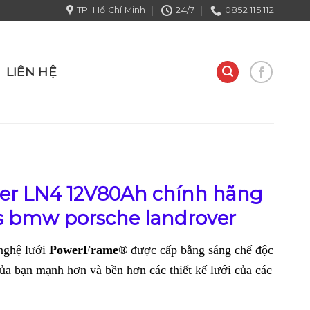
TP. Hồ Chí Minh
24/7
0852 115 112
LIÊN HỆ
ver LN4 12V80Ah chính hãng
s bmw porsche landrover
nghệ lưới
PowerFrame®
được cấp bằng sáng chế độc
ủa bạn mạnh hơn và bền hơn các thiết kế lưới của các