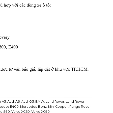
ù hợp với các dòng xe ô tô:
overy
300, E400
được tư vấn báo giá, lắp đặt ở khu vực TP.HCM.
i A5
,
Audi A6
,
Audi Q5
,
BMW
,
Land Rover
,
Land Rover
cedes E400
,
Mercedes-Benz
,
Mini Cooper
,
Range Rover
vo S90
,
Volvo XC60
,
Volvo XC90