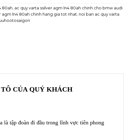
n4 80ah
,
ac quy varta ssilver agm ln4 80ah chinh cho bmw audi
er agm ln4 80ah chinh hang gia tot nhat
,
noi ban ac quy varta
 cuuhootosaigon
Ô TÔ CỦA QUÝ KHÁCH
 là tập đoàn đi đầu trong lĩnh vực tiên phong