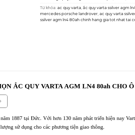
Từ khóa:
ac quy varta
,
ắc quy varta ssilver agm l
mercedes porsche landrover
,
ac quy varta ssilv
ssilver agm ln4 80ah chinh hang gia tot nhat tai
HỌN ẮC QUY VARTA AGM LN4 80ah CHO 
 năm 1887 tại Đức. Với hơn 130 năm phát triển hiện nay Varta
 lượng sử dụng cho các phương tiện giao thông.