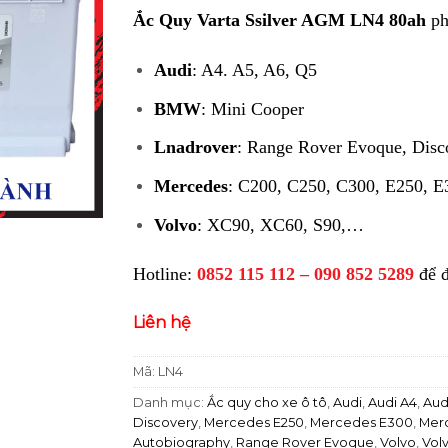
Ắc Quy Varta Ssilver AGM LN4 80ah
ph
Audi
: A4. A5, A6, Q5
BMW
: Mini Cooper
Lnadrover
: Range Rover Evoque, Disc
Mercedes
: C200, C250, C300, E250, E
Volvo
: XC90, XC60, S90,…
Hotline:
0852 115 112 – 090 852 5289
để 
Liên hệ
Mã:
LN4
Danh mục:
Ắc quy cho xe ô tô
,
Audi
,
Audi A4
,
Aud
Discovery
,
Mercedes E250
,
Mercedes E300
,
Mer
Autobiography
,
Range Rover Evoque
,
Volvo
,
Vol