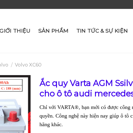
GIỚI THIỆU
SẢN PHẨM
TIN TỨC & SỰ KIỆN
olvo
/
Volvo XC60
Ắc quy Varta AGM Ssil
cho ô tô audi mercede
Chỉ với VARTA®, bạn mới có được công 
quyền. Công nghệ này hiện nay giúp ô tô c
hãng khác.