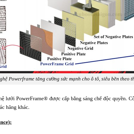
hệ Powerframe tăng cường sức mạnh cho ô tô, siêu bền theo t
ệ lưới PowerFrame® được cấp bằng sáng chế độc quyền. Côn
các hãng khác.
nce):