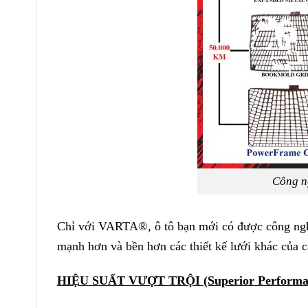
Công ng
Chỉ với VARTA®, ô tô bạn mới có được công ngh
mạnh hơn và bền hơn các thiết kế lưới khác của 
HIỆU SUẤT VƯỢT TRỘI (Superior Performa