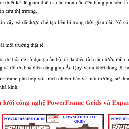
 thiết kế để giảm thiểu sự ăn mòn dẫn đến hỏng pin sớm là 
ên cứu thị trường.
in cậy và đã được chế tạo bền bỉ trong thời gian dài. Nó c
ài môi trường thật tế.
 ưu hóa đề sử dụng toàn bộ tối đa diện tích tấm lưới, điều 
g và tối ưu hóa điện năng giúp Ắc Quy Varta khởi động tốt h
werFrame phù hợp với trách nhiệm bảo vệ môi trường, sử d
nhà kinh.
m lưới công nghệ PowerFrame Grids và Expa