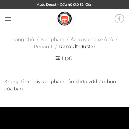
Skip
Auto Depot - Cứu hộ ôtô Sài Gòn
to
content
Trang chủ
/
Sản phẩm
/
Ắc quy cho xe ô tô
/
Renault
/
Renault Duster
LỌC
Không tìm thấy sản phẩm nào khớp với lựa chọn
của bạn.