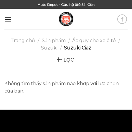
Skip
Auto Depot - Cứu hộ ôtô Sài Gòn
to
content
Trang chủ
/
Sản phẩm
/
Ắc quy cho xe ô tô
/
Suzuki
/
Suzuki Ciaz
LỌC
Không tìm thấy sản phẩm nào khớp với lựa chọn
của bạn.