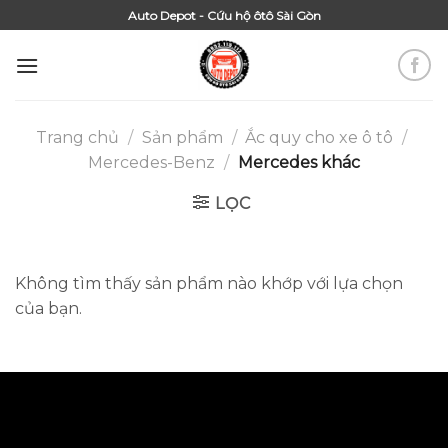
Skip
Auto Depot - Cứu hộ ôtô Sài Gòn
to
content
Trang chủ
/
Sản phẩm
/
Ắc quy cho xe ô tô
/
Mercedes-Benz
/
Mercedes khác
LỌC
Không tìm thấy sản phẩm nào khớp với lựa chọn
của bạn.