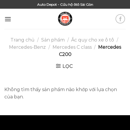
Skip
Auto Depot - Cứu hộ ôtô Sài Gòn
to
content
Trang chủ
/
Sản phẩm
/
Ắc quy cho xe ô tô
/
Mercedes-Benz
/
Mercedes C class
/
Mercedes
C200
LỌC
Không tìm thấy sản phẩm nào khớp với lựa chọn
của bạn.