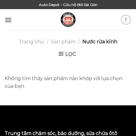
Skip
Auto Depot - Cứu hộ ôtô Sài Gòn
to
content
Trang chủ
/
Sản phẩm
/
Nước rửa kính
LỌC
Không tìm thấy sản phẩm nào khớp với lựa chọn
của bạn.
Trung tâm chăm sóc, bảo dưỡng, sửa chữa ôtô