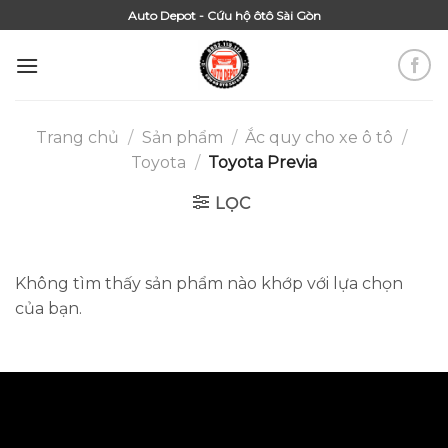
Skip
Auto Depot - Cứu hộ ôtô Sài Gòn
to
content
Trang chủ
/
Sản phẩm
/
Ắc quy cho xe ô tô
/
Toyota
/
Toyota Previa
LỌC
Không tìm thấy sản phẩm nào khớp với lựa chọn
của bạn.