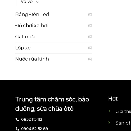
Volvo
Bóng Đèn Led
(0)
Đồ chơi xe hơi
(0)
Gạt mưa
(0)
Lốp xe
(0)
Nước rửa kính
(0)
Hot
Trung tâm chăm sóc, bảo
dưỡng, sửa chữa ôtô
Giới th
0852 115 112
Sản p
0904 52 52 89