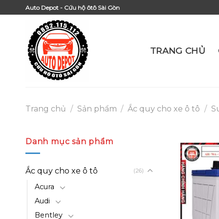
Skip
Auto Depot - Cứu hộ ôtô Sài Gòn
to
content
TRANG CHỦ
Trang chủ
/
Sản phẩm
/
Ắc quy cho xe ô tô
/
S
Danh mục sản phẩm
Ắc quy cho xe ô tô
(26)
Acura
Audi
Bentley