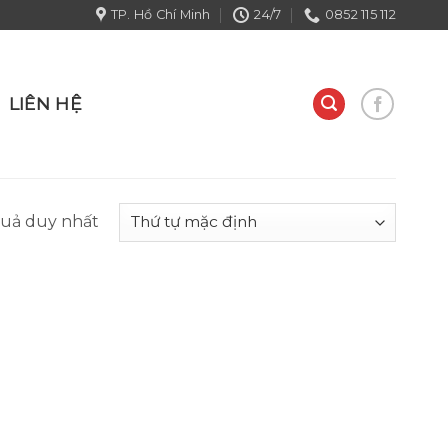
TP. Hồ Chí Minh
24/7
0852 115 112
LIÊN HỆ
quả duy nhất