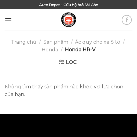
Skip
Auto Depot - Cứu hộ ôtô Sài Gòn
to
content
Trang chủ
/
Sản phẩm
/
Ắc quy cho xe ô tô
/
Honda
/
Honda HR-V
LỌC
Không tìm thấy sản phẩm nào khớp với lựa chọn
của bạn.