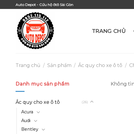
Skip
Auto Depot - Cứu hộ ôtô Sài Gòn
to
content
TRANG CHỦ
Trang chủ
/
Sản phẩm
/
Ắc quy cho xe ô tô
/
C
Danh mục sản phẩm
Không tìm
Ắc quy cho xe ô tô
(26)
Acura
Audi
Bentley