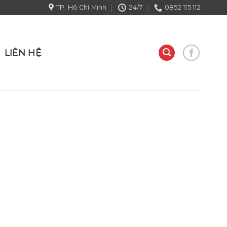
TP. Hồ Chí Minh
24/7
0852 115 112
LIÊN HỆ