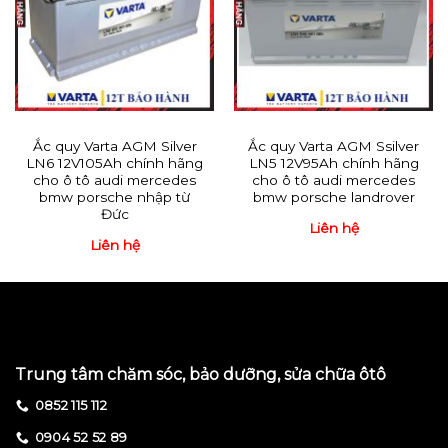
Ắc quy Varta AGM Silver
Ắc quy Varta AGM Ssilver
LN6 12V105Ah chính hãng
LN5 12V95Ah chính hãng
cho ô tô audi mercedes
cho ô tô audi mercedes
bmw porsche nhập từ
bmw porsche landrover
Đức
Liên hệ
Liên hệ
Trung tâm chăm sóc, bảo dưỡng, sửa chữa ôtô
0852 115 112
0904 52 52 89