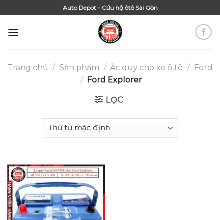
Skip
Auto Depot - Cứu hộ ôtô Sài Gòn
to
content
Trang chủ
/
Sản phẩm
/
Ắc quy cho xe ô tô
/
Ford
/
Ford Explorer
LỌC