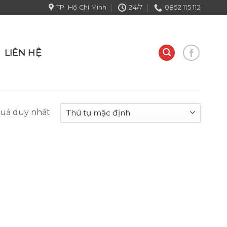
TP. Hồ Chí Minh
24/7
0852 115 112
LIÊN HỆ
quả duy nhất