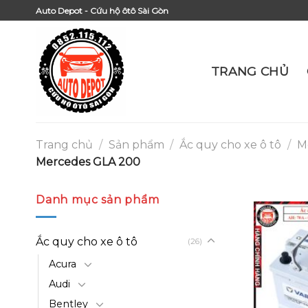
Skip
Auto Depot - Cứu hộ ôtô Sài Gòn
to
content
TRANG CHỦ
Trang chủ
/
Sản phẩm
/
Ắc quy cho xe ô tô
/
M
Mercedes GLA 200
Danh mục sản phẩm
Ắc quy cho xe ô tô
(26)
Acura
Audi
Bentley