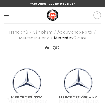
Skip
Auto Depot - Cứu hộ ôtô Sài Gòn
to
content
Trang chủ
/
Sản phẩm
/
Ắc quy cho xe ô tô
/
Mercedes-Benz
/
Mercedes G class
LỌC
MERCEDES G550
MERCEDES G63 AMG