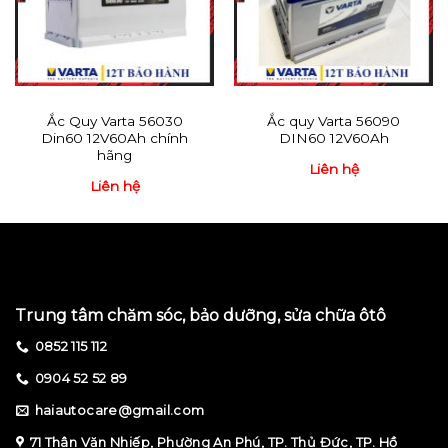
Ắc Quy Varta 56030
Ắc quy Varta 56090
Din60 12V60Ah chính
DIN60 12V60Ah
hãng
Liên hệ
Liên hệ
Trung tâm chăm sóc, bảo dưỡng, sửa chữa ôtô
0852 115 112
0904 52 52 89
haiautocare@gmail.com
71 Thân Văn Nhiếp, Phường An Phú, TP. Thủ Đức, TP. Hồ