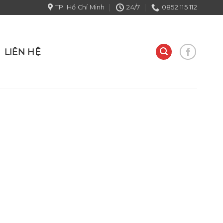
TP. Hồ Chí Minh
24/7
0852 115 112
LIÊN HỆ