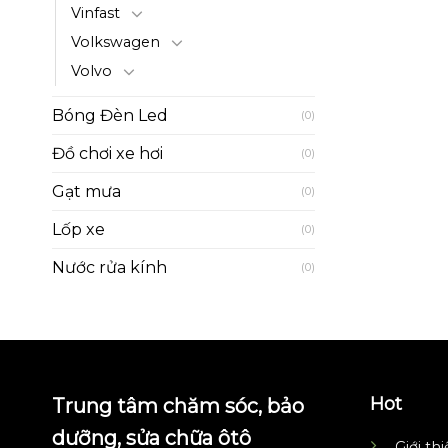
Vinfast
Volkswagen
Volvo
Bóng Đèn Led
(0)
Đồ chơi xe hơi
(0)
Gạt mưa
(0)
Lốp xe
(0)
Nước rửa kính
(0)
Hot
Trung tâm chăm sóc, bảo
dưỡng, sửa chữa ôtô
Giới th