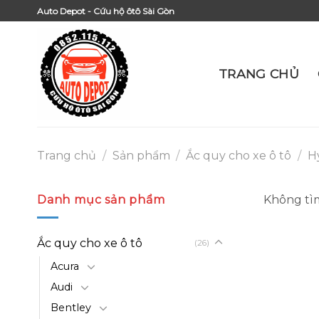
Skip
Auto Depot - Cứu hộ ôtô Sài Gòn
to
content
TRANG CHỦ
Trang chủ
/
Sản phẩm
/
Ắc quy cho xe ô tô
/
H
Danh mục sản phẩm
Không tìm
Ắc quy cho xe ô tô
(26)
Acura
Audi
Bentley