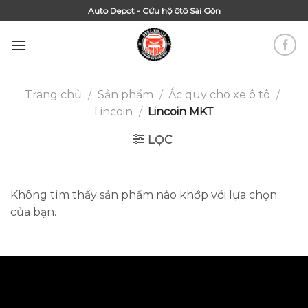
Skip
Auto Depot - Cứu hộ ôtô Sài Gòn
to
content
Trang chủ
/
Sản phẩm
/
Ắc quy cho xe ô tô
/
Lincoin
/
Lincoin MKT
LỌC
Không tìm thấy sản phẩm nào khớp với lựa chọn
của bạn.