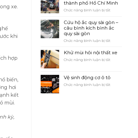
QUY
thành phố Hồ Chí Minh
QUẬN
rong xe.
ở
Chức năng bình luận bị tắt
2
Đại
lý
Cứu hộ ắc quy sài gòn –
ắc
câu bình kích bình ắc
 ghế
quy
quy sài gòn
rước khi
Quận
ở
Chức năng bình luận bị tắt
2
Cứu
thành
hộ
Khử mùi hôi nội thất xe
phố
ắc
Hồ
ích hợp
ở
Chức năng bình luận bị tắt
quy
Chí
Khử
sài
Minh
mùi
gòn
hôi
Vệ sinh động cơ ô tô
–
hổ biến,
nội
câu
ở
Chức năng bình luận bị tắt
thất
ợng hơi
bình
Vệ
xe
kích
lạnh kết
sinh
bình
động
ó mùi.
ắc
cơ
quy
ô
sài
tô
nh kỳ,
gòn