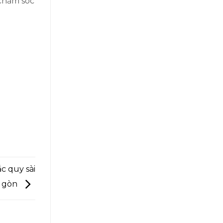
 chăm sóc
c quy sài
gòn