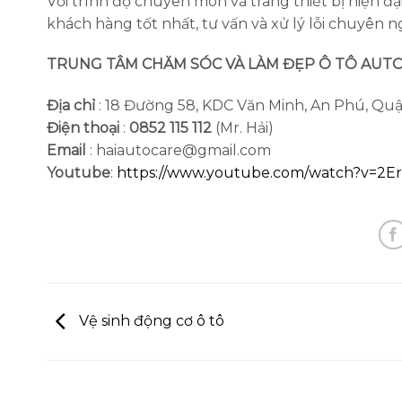
Với trình độ chuyên môn và trang thiết bị hiện đại
khách hàng tốt nhất, tư vấn và xử lý lỗi chuyên n
TRUNG TÂM CHĂM SÓC VÀ LÀM ĐẸP Ô TÔ AUT
Địa chỉ
: 18 Đường 58, KDC Văn Minh, An Phú, Qu
Điện thoại
:
0852 115 112
(Mr. Hải)
Email
: haiautocare@gmail.com
Youtube
:
https://www.youtube.com/watch?v=2E
Vệ sinh động cơ ô tô