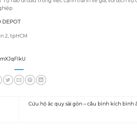
. Tự hào đi đầu trong việc cạnh tranh về giá, với dịch vụ
ghiệp.
O DEPOT
ận 2, tpHCM
rmXJqFIkU
Cứu hộ ắc quy sài gòn – câu bình kích bình ắ