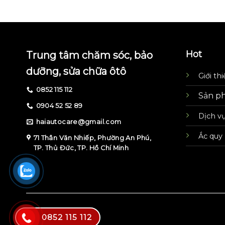
Hot
Trung tâm chăm sóc, bảo
dưỡng, sửa chữa ôtô
Giới th
0852 115 112
Sản p
0904 52 52 89
Dịch v
haiautocare@gmail.com
Ắc quy
71 Thân Văn Nhiếp, Phường An Phú,
TP. Thủ Đức, TP. Hồ Chí Minh
0852 115 112