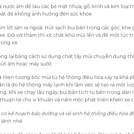
nước ấm để lau các bề mặt nhựa, gỗ, kính và kim loại t
thất để không ảnh hưởng đén sức khỏe.
tấm lót sàn ra ngoài. Hút sạch bụi bẩn trong các góc, khe
. Đối với thảm thì xịt chất khử mùi lên và để một lúc t
rong xe.
đọng lại bằng cách sử dụng chất tẩy mùi chuyên dụng th
út ẩm hoặc máy sưởi).
h
: Hiện tượng bốc mùi từ hệ thống điều hòa xảy ra khá p
 là do hệ thống máy lạnh khi làm việc sẽ tạo ra một lư
. Khi xe chạy lâu ngày, bụi bẩn tích tụ bên trong dàn 
thuận lợi cho vi khuẩn và nấm mốc phát triển khiến xe c
 có kế hoạch bảo dưỡng và vệ sinh hệ thống điều hòa đị
 lành nhé.