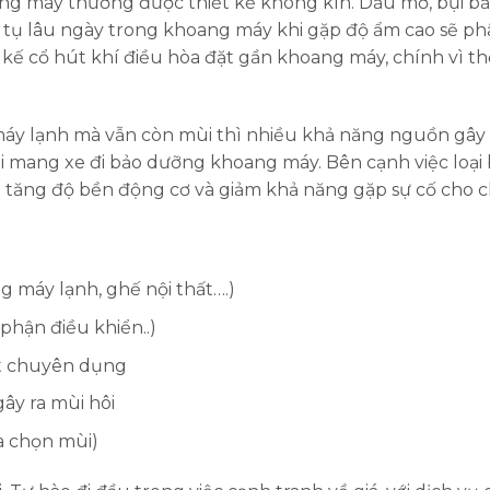
ng máy thường được thiết kế không kín. Dầu mỡ, bụi bẩ
h tụ lâu ngày trong khoang máy khi gặp độ ẩm cao sẽ p
t kế cổ hút khí điều hòa đặt gần khoang máy, chính vì t
 máy lạnh mà vẫn còn mùi thì nhiều khả năng nguồn gây
i mang xe đi bảo dưỡng khoang máy. Bên cạnh việc loại
 tăng độ bền động cơ và giảm khả năng gặp sự cố cho ch
 máy lạnh, ghế nội thất….)
 phận điều khiển..)
t chuyên dụng
ây ra mùi hôi
a chọn mùi)