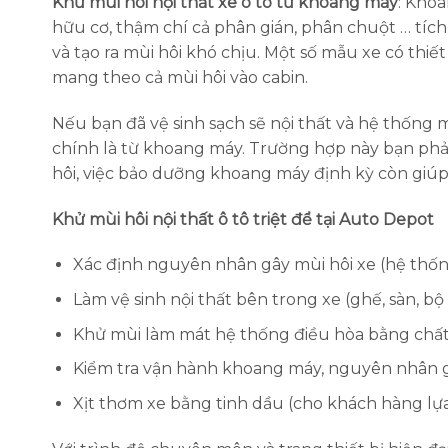
Khử mùi hôi nội thất xe ô tô từ khoang máy
: Khoa
hữu cơ, thậm chí cả phân gián, phân chuột … tíc
và tạo ra mùi hôi khó chịu. Một số mẫu xe có thiế
mang theo cả mùi hôi vào cabin.
Nếu bạn đã vệ sinh sạch sẽ nội thất và hệ thống
chính là từ khoang máy. Trường hợp này bạn phả
hôi, việc bảo dưỡng khoang máy định kỳ còn giúp
Khử mùi hôi nội thất ô tô triệt để tại Auto Depot
Xác định nguyên nhân gây mùi hôi xe (hệ thống
Làm vệ sinh nội thất bên trong xe (ghế, sàn, bộ
Khử mùi làm mát hệ thống điều hòa bằng chấ
Kiểm tra vận hành khoang máy, nguyên nhân g
Xịt thơm xe bằng tinh dầu (cho khách hàng lự