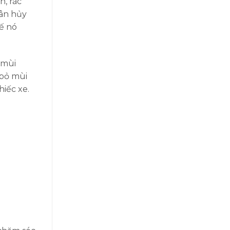
n, rác
hân hủy
hế nó
 mùi
 bỏ mùi
iếc xe.