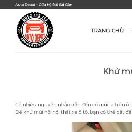
Skip
Auto Depot - Cứu hộ ôtô Sài Gòn
to
content
TRANG CHỦ
Khử mùi
Có nhiều nguyên nhân dẫn đến có mùi lạ trên ô t
Để khử mùi hôi nội thất xe ô tô, bạn có thể bắt đầ