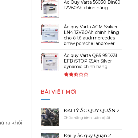
Ắc Quy Varta 56030 Din60
12V60Ah chính hãng
Ắc quy Varta AGM Ssilver
LN4 12V80Ah chính hãng
cho ô tô audi mercedes
bmw porsche landrover
Ắc quy Varta Q85 95D23L
EFB iSTOP 65Ah Silver
dynamic chính hãng
Được
xếp
BÀI VIẾT MỚI
hạng
2.54
5 sao
ĐẠI LÝ ẮC QUY QUẬN 2
ở
Chức năng bình luận bị tắt
ứ ra khỏi
ĐẠI
LÝ
ẮC
Đại lý ắc quy Quận 2