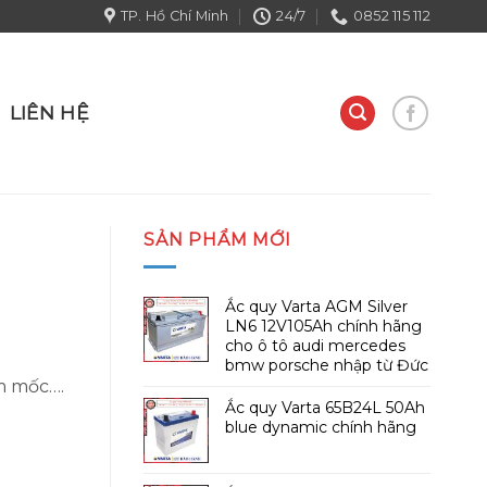
TP. Hồ Chí Minh
24/7
0852 115 112
LIÊN HỆ
SẢN PHẨM MỚI
Ắc quy Varta AGM Silver
LN6 12V105Ah chính hãng
cho ô tô audi mercedes
bmw porsche nhập từ Đức
ẩm mốc….
Ắc quy Varta 65B24L 50Ah
blue dynamic chính hãng